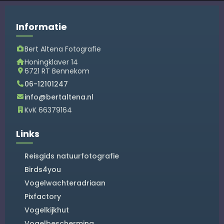
Informatie
Bert Altena Fotografie
Honingklaver 14
6721 RT
Bennekom
06-12101247
info@bertaltena.nl
KvK 66379164
Links
Reisgids natuurfotografie
Birds4you
Vogelwachteradriaan
Pixfactory
Vogelkijkhut
Vogelbescherming