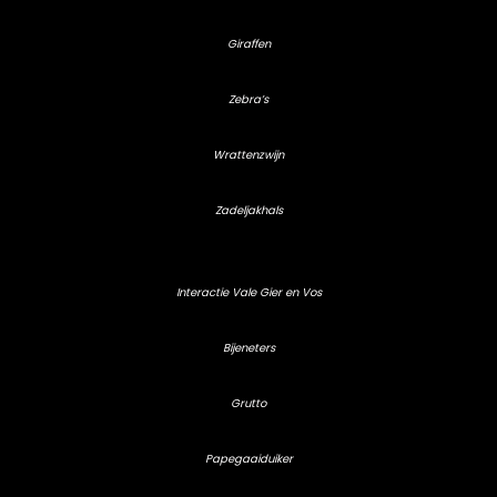
Giraffen
Zebra’s
Wrattenzwijn
Zadeljakhals
Interactie Vale Gier en Vos
Bijeneters
Grutto
Papegaaiduiker