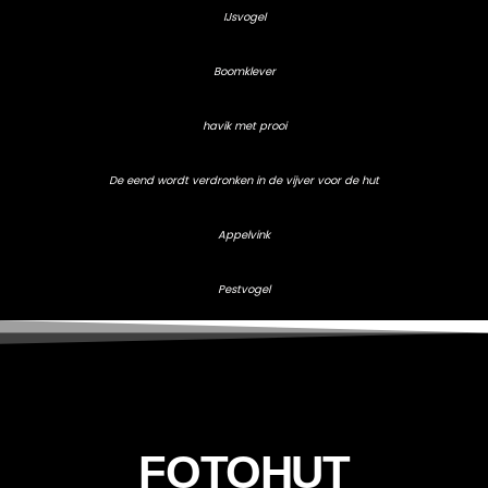
IJsvogel
Boomklever
havik met prooi
De eend wordt verdronken in de vijver voor de hut
Appelvink
Pestvogel
FOTOHUT