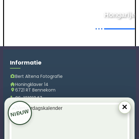
Hongarije
Hortobágy
Informatie
Mijn Reisgids Voor Natuurfotografie
Bert Altena Fotografie
Honingklaver 14
6721 RT
Bennekom
06-12101247
×
info@bertaltena.nl
NIEUW
KvK 66379164
Links