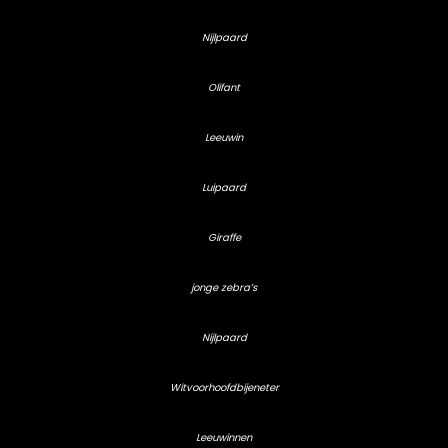
Nijlpaard
Olifant
Leeuwin
Luipaard
Giraffe
jonge zebra’s
Nijlpaard
Witvoorhoofdbijeneter
Leeuwinnen