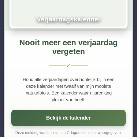
Reisgids natuurfotografie
Birds4you
Verjaardagskalender
Vogelwachteradriaan
Pixfactory
Vogelkijkhut
Nooit meer een verjaardag
Vogelbescherming
vergeten
PixLife
Waarneming
✓
Contact
Houd alle verjaardagen overzichtelijk bij in een
deze kalender met twaalf van mijn mooiste
Neem contact op
natuurfoto's. Een kalender waar u jarenlang
plezier van heeft.
Fotoshoot aanvragen
Werk aan de Muur
Bekijk de kalender
Deze melding wordt na sluiten 7 dagen niet meer weergegeven.
© 2019 - 2026
Bert Altena Fotografie
. All Rights Reserved.