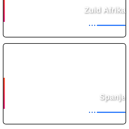
Zuid Afrika
Welgevonden Game Reserve
2025
Spanje
Extremadura